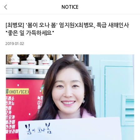
Error Message :
Unknown column 'v_ua' in 'field list'
NOTICE
[최병모] '봄이 오나 봄' 엄지원X최병모, 특급 새해인사
"좋은 일 가득하세요"
2019.01.02